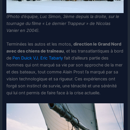
(Photo d’équipe, Luc Simon, 3ème depuis la droite, sur le
tournage du filme « Le dernier Trappeur » de Nicolas
Vanier en 2004).
Terminées les autos et les motos,
direction le Grand Nord
avec des chiens de traîneau
, et les transatlantiques à bord
de
Pen Duick VJ. Eric Tabarly
fait d’ailleurs partie des
hommes qui ont marqué sa vie par son approche de la mer
et des bateaux, tout comme Alain Prost l’a marqué par sa
vision technologique et sa rigueur. Ces expériences ont
forgé son instinct de survie, une ténacité et une sérénité
qui lui ont permis de faire face à la crise actuelle.