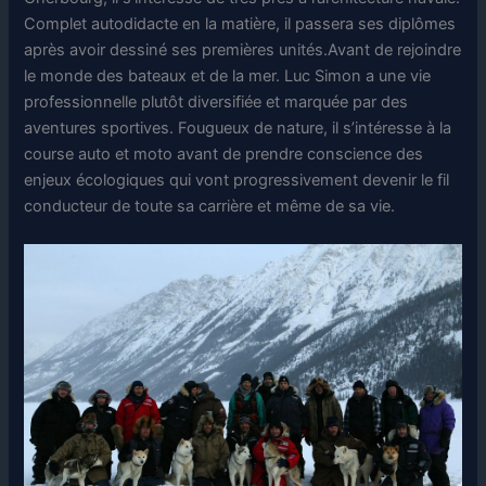
Complet autodidacte en la matière, il passera ses diplômes
après avoir dessiné ses premières unités.Avant de rejoindre
le monde des bateaux et de la mer. Luc Simon a une vie
professionnelle plutôt diversifiée et marquée par des
aventures sportives. Fougueux de nature, il s’intéresse à la
course auto et moto avant de prendre conscience des
enjeux écologiques qui vont progressivement devenir le fil
conducteur de toute sa carrière et même de sa vie.