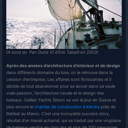
(A bord du Pen Duick VI d’Eric Tabarli en 2003)
Après des années d’architecture d’intérieur et de design
dans différents domaine du luxe, on le retrouve dans la
cession d’entreprise. Les affaires sont florissantes et il
décide de tout abandonner pour se lancer dans sa seule
vraie passion, l’architecture navale et le design des
bateaux. Galileo Yachts Simon va voir le jour en Suisse et
plus encore le
chantier de construction à Kénitra
près de
Rabbat au Maroc. C’est une incroyable success story,
résultat d’un travail acharné, qui se traduit par une vingtaine
de bateaux vendus en cinq ans et plus de 200 personnes