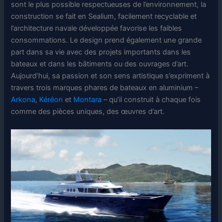
sont le plus possible respectueuses de l’environnement, la
construction se fait en Sealium, facilement recyclable et
l’architecture navale développée favorise les faibles
consommations. Le design prend également une grande
part dans sa vie avec des projets importants dans les
bateaux et dans les bâtiments ou des ouvrages d’art.
Aujourd’hui, sa passion et son sens artistique s’expriment à
travers trois marques phares de bateaux en aluminium –
Arkona
,
Kéréon
et
Montara
– qu’il construit à chaque fois
comme des pièces uniques, des œuvres d’art.