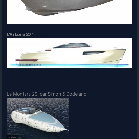
L’Arkona 27′
Le Montara 29′ par Simon & Dodeland