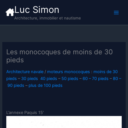
Aller
Luc Simon
au
contenu
Architecture, immobilier et nautisme
Les monocoques de moins de 30
pieds
Architecture navale
/
moteurs monocoques
:
moins de 30
pieds
–
30 pieds
40 pieds
–
50 pieds
–
60 – 70 pieds
–
80 –
90 pieds
–
plus de 100 pieds
L’annexe Paquis 15′