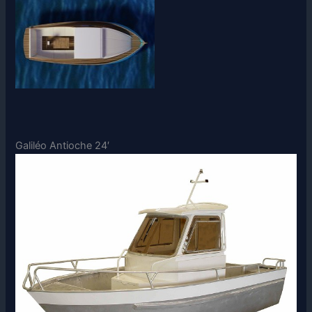
Galiléo Antioche 24′