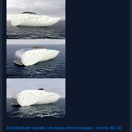
Architecture navale
/
moteurs monocoques
:
moins de 30