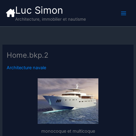
Aller
Luc Simon
au
contenu
Architecture, immobilier et nautisme
Home.bkp.2
Architecture navale
monocoque et multicoque