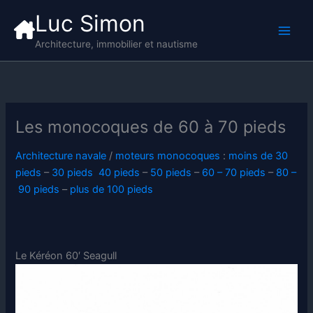
Aller
Luc Simon
au
contenu
Architecture, immobilier et nautisme
Les monocoques de 60 à 70 pieds
Architecture navale
/
moteurs monocoques
:
moins de 30
pieds
–
30 pieds
40 pieds
–
50 pieds
–
60 – 70 pieds
–
80 –
90 pieds
–
plus de 100 pieds
Le Kéréon 60′ Seagull