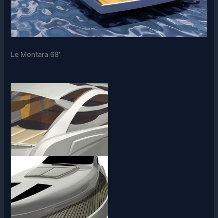
Le Montara 68′