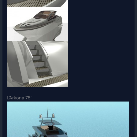
L’Arkona 75′