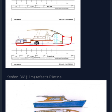
Kéréon 36′ (11m) refeat’s Pilotine