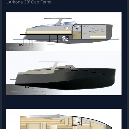
L’Arkona 38′ Cap Ferret