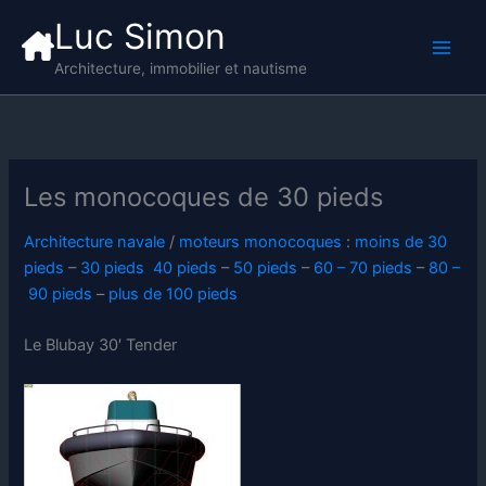
Aller
Luc Simon
au
contenu
Architecture, immobilier et nautisme
Les monocoques de 30 pieds
Architecture navale
/
moteurs monocoques
:
moins de 30
pieds
–
30 pieds
40 pieds
–
50 pieds
–
60 – 70 pieds
–
80 –
90 pieds
–
plus de 100 pieds
Le Blubay 30′ Tender